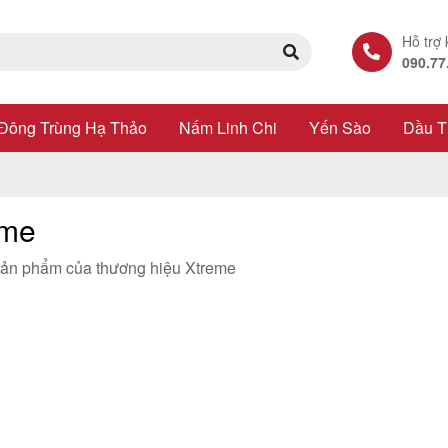
Hỗ trợ
090.77
Đông Trùng Hạ Thảo
Nấm Linh Chi
Yến Sào
Dầu T
eme
ản phẩm của thương hiệu Xtreme