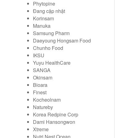
Phytopine
Đang cập nhật
Korinsam
Manuka
Samsung Pharm
Daeyoung Hongsam Food
Chunho Food
IKSU
Yuyu HealthCare
SANGA
Okinsam
Bioara
Finest
Kocheolnam
Natureby
Korea Redpine Corp
Dami Hansongwon
Xtreme
Nutri Nest Ocean