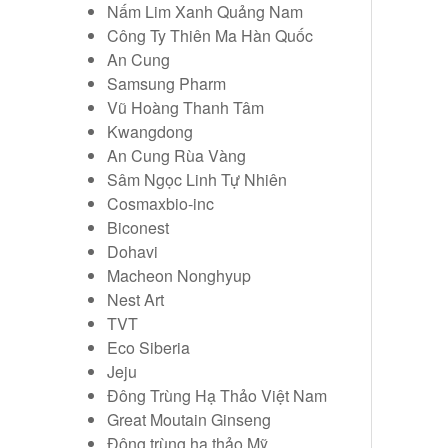
Nấm Lim Xanh Quảng Nam
Công Ty Thiên Ma Hàn Quốc
An Cung
Samsung Pharm
Vũ Hoàng Thanh Tâm
Kwangdong
An Cung Rùa Vàng
Sâm Ngọc Linh Tự Nhiên
Cosmaxbio-inc
Biconest
Dohavi
Macheon Nonghyup
Nest Art
TVT
Eco Siberia
Jeju
Đông Trùng Hạ Thảo Việt Nam
Great Moutain Ginseng
Đông trùng hạ thảo Mỹ