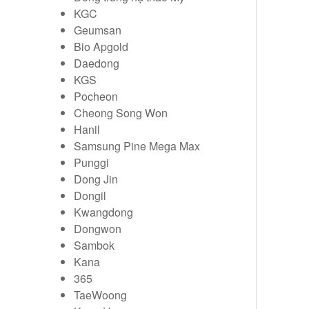
KGC
Geumsan
Bio Apgold
Daedong
KGS
Pocheon
Cheong Song Won
Hanil
Samsung Pine Mega Max
Punggi
Dong Jin
Dongil
Kwangdong
Dongwon
Sambok
Kana
365
TaeWoong