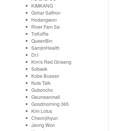
KIMKANG
Gohar Saffron
Hodangwon
River Fam Sa
ToKoRe
QueenBin
SamjinHealth
Dr.I
Kim's Red Ginseng
Sobaek
Kobe Bussan
Nuts Talk
Guboncho
Geumsanmall
Goodmorning 365
Kim Lotus
Cheonjihyun
Jeong Won