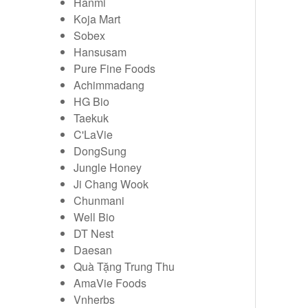
Hanmi
Koja Mart
Sobex
Hansusam
Pure Fine Foods
Achimmadang
HG Bio
Taekuk
C'LaVie
DongSung
Jungle Honey
Ji Chang Wook
Chunmani
Well Bio
DT Nest
Daesan
Quà Tặng Trung Thu
AmaVie Foods
Vnherbs