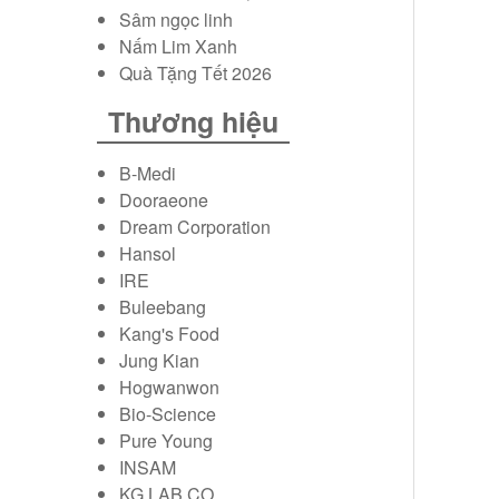
Sâm ngọc linh
Trà hồng sâm Hàn Quốc
Nấm Lim Xanh
Quà Tặng Tết 2026
Bột hồng sâm Hàn Quốc
Thương hiệu
Kẹo sâm Hàn Quốc
B-Medi
Dooraeone
Vỏ bình ngâm sâm tươi
Dream Corporation
Hansol
Mỹ phẩm hồng sâm
IRE
Buleebang
Kang's Food
Jung Kian
Hogwanwon
Bio-Science
Pure Young
INSAM
KG LAB CO