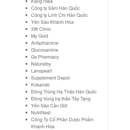
Kang Hwa
Công ty Sâm Hàn Quốc
Công ty Linh Chi Hàn Quốc
Yến Sào Khánh Hòa
3W Clinic
My Gold
Antiphlamine
Glucosamine
Gs Pharmacy
Naturalby
Lanopearl
Supplement Depot
Kokando
Đông Trùng Hạ Thảo Hàn Quốc
Đông trùng hạ thảo Tây Tạng
Yến Sào Cần Giờ
NutriNest
Công Ty Cổ Phần Dược Phẩm
Khánh Hòa