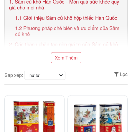
1. Sâm củ khô Hàn Quốc - Món quà sức khỏe quý
giá cho mọi nhà
Trà hồng sâm Hàn Quốc
1.1 Giới thiệu Sâm củ khô hộp thiếc Hàn Quốc
Bột hồng sâm Hàn Quốc
1.2 Phương pháp chế biến và ưu điểm của Sâm
củ khô
Kẹo sâm Hàn Quốc
2. Các thành phần tạo nên giá trị của Sâm củ khô
Hàn Quốc
Vỏ bình ngâm sâm tươi
Xem Thêm
2.1. Thành phần hoạt chất trong Hồng sâm
khô Hàn Quốc
Mỹ phẩm hồng sâm
Lọc
Sắp xếp:
Thứ tự
2.2. Thành phần hoạt chất trong Hắc sâm
khô Hàn Quốc
3. Phân loại Sâm củ khô theo hình dáng và chất
lượng
3.1 Thiên sâm
3.2 Địa sâm
3.3 Lương Sâm