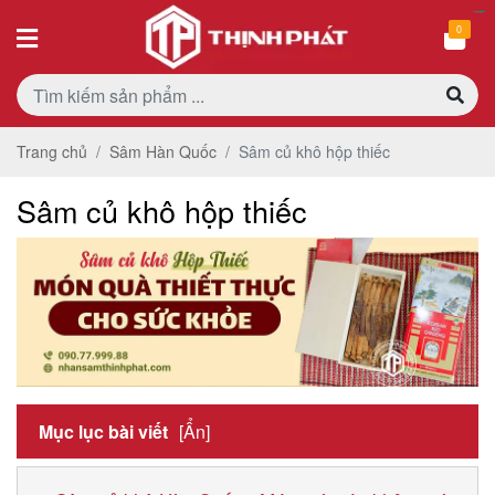
bengbengtoto
bengbengtoto
bengbengtoto
bengbengtoto
bengbengtoto
bengbengtoto
bengbengtoto
bengbengtoto
cahayatoto
cahayatoto
cahayatoto
cahayatoto
cahayatoto
indosattoto
indosattoto
indosattoto
indosattoto
indosattoto
indosattoto
indosattoto
indosattoto
indosattoto
mineraltoto
togel sgp
mineraltoto
mineraltoto
mineraltoto
mineraltoto
mineraltoto
slot gacor
slot gacor
slot gacor
slot gacor
slot gacor
mineraltoto
slot gacor
slot gacor
slot gacor
mineraltoto
mineraltoto
mineraltoto
mineraltoto
mineraltoto
nagihtoto
mineraltoto
situs toto
situs toto
situs toto
situs toto
situs toto
situs toto
situs toto
situs toto
situs toto
situs toto
situs toto
situs toto
situs toto
situs slot
situs slot
situs slot
situs slot
situs slot
situs toto
situs toto
situs toto
situs toto
balaitoto
balaitoto
ohtogel
ohtogel
balaitoto
balaitoto
sisi368
balaitoto
balaitoto
sisi368
sisi368
togel hk
sisi368
balaitoto
sisi368
balaitoto
sisi368
sisi368
ohtogel
balaitoto
balaitoto
sisi368
sisi368
sisi368
balaitoto
sisi368
situs toto
situs toto
situs toto
situs toto
situs toto
situs toto
situs toto
situs toto
situs toto
situs toto
situs toto
situs toto
situs toto
situs slot
situs slot
situs slot
situs slot
situs slot
situs toto
jual toto
jual toto
jual toto
jual toto
toto slot
toto slot
toto slot
toto slot
toto slot
toto slot
toto slot
jualtoto
jualtoto
jualtoto
jualtoto
jualtoto
jualtoto
jualtoto
jualtoto
jualtoto
jualtoto
jualtoto
toto slot
rctitogel
jualtoto
jualtoto
jualtoto
jualtoto
jualtoto
jualtoto
jualtoto
jualtoto
jualtoto
jualtoto
jualtoto
jualtoto
jualtoto
jualtoto
jualtoto
jualtoto
jualtoto
jualtoto
0
Mật ong Manuka New Zealand
Đông trùng hạ thảo Việt Nam
Nước hồng sâm cho trẻ em
Nấm lim xanh Quảng Nam
Yến Khánh Hòa nguyên tổ
Viên hồng sâm Hàn Quốc
Yến Khánh Hòa làm sạch
Nhân sâm tươi Hàn Quốc
Dược tửu hải mã yến sào
Nước đông trùng hạ thảo
Bột hồng sâm Hàn Quốc
Trà hồng sâm Hàn Quốc
Quà tặng Tết Hồng Sâm
Hộp Quà Tặng Tết 2026
Sâm củ, lát tẩm mật ong
Viên đông trùng hạ thảo
Nước linh chi Hàn Quốc
Yến chưng sẵn cao cấp
Cao đông trùng hạ thảo
Nấm linh chi Hàn Quốc
Vỏ bình ngâm sâm tươi
Viên linh chi Hàn Quốc
Mật ong rừng Việt Nam
Bột đông trùng hạ thảo
Cao linh chi Hàn Quốc
Giỏ quà tặng Tết 2026
Trà linh chi Hàn Quốc
Sâm củ khô hộp thiếc
Đông Trùng Hạ Thảo
Nước sâm Hàn Quốc
Cao Sâm Hàn Quốc
Mật ong Manuka Úc
Kẹo sâm Hàn Quốc
Mỹ phẩm hồng sâm
Yến sào cho trẻ em
Quà Tặng Tết 2026
Yến sào Cần Giờ
Sâm Hàn Quốc
Nấm Linh Chi
Yến Sào
Mật Ong
Trang chủ
Sâm Hàn Quốc
Sâm củ khô hộp thiếc
Nước sâm Hàn Quốc
Viên đông trùng hạ thảo
Nấm linh chi Hàn Quốc
Yến sào Cần Giờ
Yến hủ chưng sẵn
Mật ong Manuka Úc
Hộp Quà Tặng Tết 2026
Sâm củ khô hộp thiếc
Cao Sâm Hàn Quốc
Nước đông trùng hạ thảo
Viên linh chi Hàn Quốc
Yến Khánh Hòa làm sạch
Mật ong Manuka New Zealand
Giỏ quà tặng Tết 2026
Sâm củ, lát tẩm mật ong
Cao đông trùng hạ thảo
Trà linh chi Hàn Quốc
Yến Khánh Hòa nguyên tổ
Mật ong rừng Việt Nam
Quà tặng Tết Hồng Sâm
Nước hồng sâm cho trẻ em
Bột đông trùng hạ thảo
Nước linh chi Hàn Quốc
Yến chưng sẵn cao cấp
Viên hồng sâm Hàn Quốc
Đông trùng hạ thảo Việt Nam
Cao linh chi Hàn Quốc
Yến sào cho trẻ em
Nhân sâm tươi Hàn Quốc
Nấm lim xanh Quảng Nam
Dược tửu hải mã yến sào
Mục lục bài viết
[Ẩn]
Sâm củ khô hộp thiếc