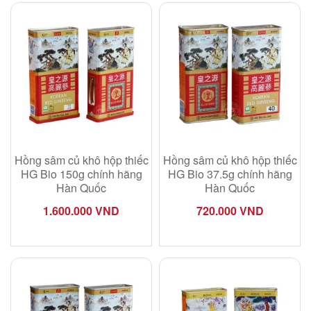
Hồng sâm củ khô hộp thiếc
Hồng sâm củ khô hộp thiếc
HG Bio 150g chính hãng
HG Bio 37.5g chính hãng
Hàn Quốc
Hàn Quốc
1.600.000 VND
720.000 VND
2. Các thành phần tạo nên giá trị
của Sâm củ khô Hàn Quốc
2.1. Thành phần hoạt chất trong Hồng sâm
khô Hàn Quốc