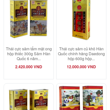
Thái cực sâm tẩm mật ong
Thái cực sâm củ khô Hàn
hộp thiếc 300g Sâm Hàn
Quốc chính hãng Daedong
Quốc 6 năm...
hộp 600g hộp...
2.420.000 VND
12.000.000 VND