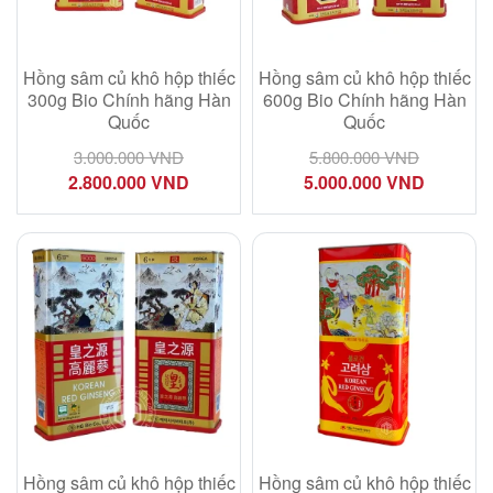
khô Hàn Quốc
Hắc sâm khô có công dụng mạnh hơn nhờ hàm lượng
saponin vượt trội so với hồng sâm. Theo tài liệu nguyên
Hồng sâm củ khô hộp thiếc
Hồng sâm củ khô hộp thiếc
cứu của NCBI, trong hắc sâm có đến 34 loại saponin, hàm
300g Bio Chính hãng Hàn
600g Bio Chính hãng Hàn
lượng ginsenoside Rg3, ginsenoside Rk1 và ginsenoside
Quốc
Quốc
Rg5 trong Hắc Sâm cao hơn tới 30 lần so với hàm lượng
trong Hồng Sâm và cao hơn nhiều so với nhân sâm tươi.
3.000.000 VND
5.800.000 VND
2.800.000 VND
5.000.000 VND
Ngoài ra còn nhiều chất khoáng và axit amin giúp bồi bổ
cơ thể, tác dụng bảo vệ cơ thể điều trị các bệnh về tim
mạch, đái tháo đường, chống viêm, u hiệu quả.
Hồng sâm củ khô hộp thiếc
Hồng sâm củ khô hộp thiếc