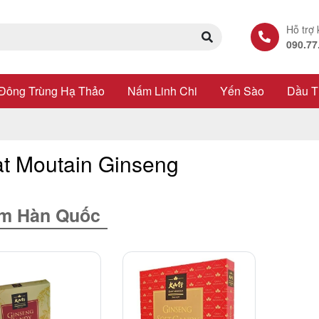
Hỗ trợ
090.77
Đông Trùng Hạ Thảo
Nấm Linh Chi
Yến Sào
Dầu T
t Moutain Ginseng
m Hàn Quốc