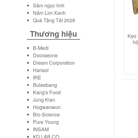
Sâm ngọc linh
Trà hồng sâm Hàn Quốc
Nấm Lim Xanh
Quà Tặng Tết 2026
Bột hồng sâm Hàn Quốc
Thương hiệu
Kẹo 
hộ
Kẹo sâm Hàn Quốc
B-Medi
Dooraeone
Vỏ bình ngâm sâm tươi
Dream Corporation
Hansol
Mỹ phẩm hồng sâm
IRE
Buleebang
Kang's Food
Jung Kian
Hogwanwon
Bio-Science
Pure Young
INSAM
KG LAB CO