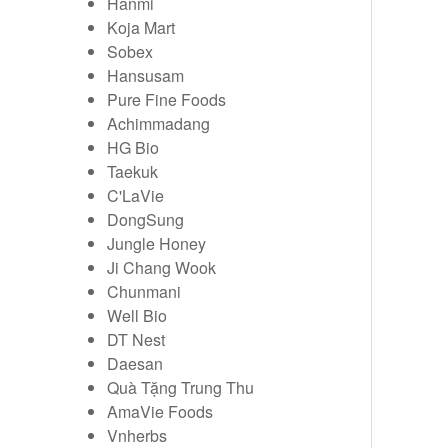
Hanmi
Koja Mart
Sobex
Hansusam
Pure Fine Foods
Achimmadang
HG Bio
Taekuk
C'LaVie
DongSung
Jungle Honey
Ji Chang Wook
Chunmani
Well Bio
DT Nest
Daesan
Quà Tặng Trung Thu
AmaVie Foods
Vnherbs