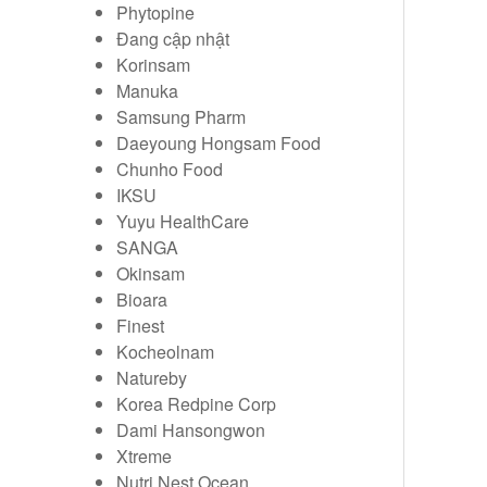
Phytopine
Đang cập nhật
Korinsam
Manuka
Samsung Pharm
Daeyoung Hongsam Food
Chunho Food
IKSU
Yuyu HealthCare
SANGA
Okinsam
Bioara
Finest
Kocheolnam
Natureby
Korea Redpine Corp
Dami Hansongwon
Xtreme
Nutri Nest Ocean