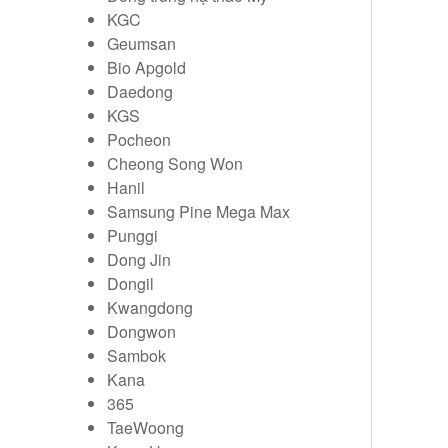
KGC
Geumsan
Bio Apgold
Daedong
KGS
Pocheon
Cheong Song Won
Hanil
Samsung Pine Mega Max
Punggi
Dong Jin
Dongil
Kwangdong
Dongwon
Sambok
Kana
365
TaeWoong