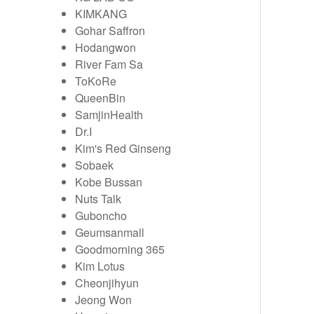
KIMKANG
Gohar Saffron
Hodangwon
River Fam Sa
ToKoRe
QueenBin
SamjinHealth
Dr.I
Kim's Red Ginseng
Sobaek
Kobe Bussan
Nuts Talk
Guboncho
Geumsanmall
Goodmorning 365
Kim Lotus
Cheonjihyun
Jeong Won