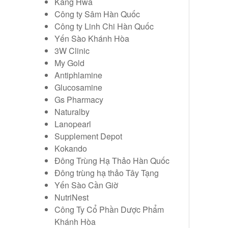
Kang Hwa
Công ty Sâm Hàn Quốc
Công ty Linh Chi Hàn Quốc
Yến Sào Khánh Hòa
3W Clinic
My Gold
Antiphlamine
Glucosamine
Gs Pharmacy
Naturalby
Lanopearl
Supplement Depot
Kokando
Đông Trùng Hạ Thảo Hàn Quốc
Đông trùng hạ thảo Tây Tạng
Yến Sào Cần Giờ
NutriNest
Công Ty Cổ Phần Dược Phẩm
Khánh Hòa