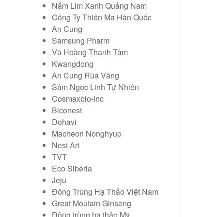
Nấm Lim Xanh Quảng Nam
Công Ty Thiên Ma Hàn Quốc
An Cung
Samsung Pharm
Vũ Hoàng Thanh Tâm
Kwangdong
An Cung Rùa Vàng
Sâm Ngọc Linh Tự Nhiên
Cosmaxbio-inc
Biconest
Dohavi
Macheon Nonghyup
Nest Art
TVT
Eco Siberia
Jeju
Đông Trùng Hạ Thảo Việt Nam
Great Moutain Ginseng
Đông trùng hạ thảo Mỹ