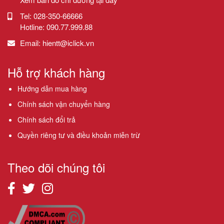
Tel: 028-350-66666
Trà hồng sâm Hàn Quốc
Hotline:
090.77.999.88
Email:
hientt@iclick.vn
Bột hồng sâm Hàn Quốc
Hỗ trợ khách hàng
Kẹo sâm Hàn Quốc
Hướng dẫn mua hàng
Vỏ bình ngâm sâm tươi
Chính sách vận chuyển hàng
Chính sách đổi trả
Mỹ phẩm hồng sâm
Quyền riêng tư và điều khoản miễn trừ
Theo dõi chúng tôi