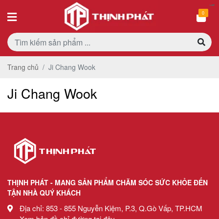
bengbengtoto
bengbengtoto
bengbengtoto
bengbengtoto
bengbengtoto
bengbengtoto
bengbengtoto
bengbengtoto
cahayatoto
cahayatoto
cahayatoto
cahayatoto
cahayatoto
indosattoto
indosattoto
indosattoto
indosattoto
indosattoto
indosattoto
indosattoto
indosattoto
indosattoto
mineraltoto
togel sgp
mineraltoto
mineraltoto
mineraltoto
mineraltoto
mineraltoto
slot gacor
slot gacor
slot gacor
slot gacor
slot gacor
mineraltoto
slot gacor
slot gacor
slot gacor
mineraltoto
mineraltoto
mineraltoto
mineraltoto
mineraltoto
nagihtoto
mineraltoto
situs toto
situs toto
situs toto
situs toto
situs toto
situs toto
situs toto
situs toto
situs toto
situs toto
situs toto
situs toto
situs toto
situs slot
situs slot
situs slot
situs slot
situs slot
situs toto
situs toto
situs toto
situs toto
balaitoto
balaitoto
ohtogel
ohtogel
balaitoto
balaitoto
sisi368
balaitoto
balaitoto
sisi368
sisi368
togel hk
sisi368
balaitoto
sisi368
balaitoto
sisi368
sisi368
ohtogel
balaitoto
balaitoto
sisi368
sisi368
sisi368
balaitoto
sisi368
situs toto
situs toto
situs toto
situs toto
situs toto
situs toto
situs toto
situs toto
situs toto
situs toto
situs toto
situs toto
situs toto
situs slot
situs slot
situs slot
situs slot
situs slot
situs toto
jual toto
jual toto
jual toto
jual toto
toto slot
toto slot
toto slot
toto slot
toto slot
toto slot
toto slot
jualtoto
jualtoto
jualtoto
jualtoto
jualtoto
jualtoto
jualtoto
jualtoto
jualtoto
jualtoto
jualtoto
toto slot
rctitogel
jualtoto
jualtoto
jualtoto
jualtoto
jualtoto
jualtoto
jualtoto
jualtoto
jualtoto
jualtoto
jualtoto
jualtoto
jualtoto
jualtoto
jualtoto
jualtoto
jualtoto
jualtoto
0
Mật ong Manuka New Zealand
Đông trùng hạ thảo Việt Nam
Nước hồng sâm cho trẻ em
Nấm lim xanh Quảng Nam
Yến Khánh Hòa nguyên tổ
Viên hồng sâm Hàn Quốc
Yến Khánh Hòa làm sạch
Nhân sâm tươi Hàn Quốc
Dược tửu hải mã yến sào
Nước đông trùng hạ thảo
Bột hồng sâm Hàn Quốc
Trà hồng sâm Hàn Quốc
Quà tặng Tết Hồng Sâm
Hộp Quà Tặng Tết 2026
Sâm củ, lát tẩm mật ong
Viên đông trùng hạ thảo
Nước linh chi Hàn Quốc
Yến chưng sẵn cao cấp
Cao đông trùng hạ thảo
Nấm linh chi Hàn Quốc
Vỏ bình ngâm sâm tươi
Viên linh chi Hàn Quốc
Mật ong rừng Việt Nam
Bột đông trùng hạ thảo
Cao linh chi Hàn Quốc
Giỏ quà tặng Tết 2026
Trà linh chi Hàn Quốc
Sâm củ khô hộp thiếc
Đông Trùng Hạ Thảo
Nước sâm Hàn Quốc
Cao Sâm Hàn Quốc
Mật ong Manuka Úc
Kẹo sâm Hàn Quốc
Mỹ phẩm hồng sâm
Yến sào cho trẻ em
Quà Tặng Tết 2026
Yến sào Cần Giờ
Sâm Hàn Quốc
Nấm Linh Chi
Yến Sào
Mật Ong
Trang chủ
Ji Chang Wook
Nước sâm Hàn Quốc
Viên đông trùng hạ thảo
Nấm linh chi Hàn Quốc
Yến sào Cần Giờ
Yến hủ chưng sẵn
Mật ong Manuka Úc
Hộp Quà Tặng Tết 2026
Ji Chang Wook
Cao Sâm Hàn Quốc
Nước đông trùng hạ thảo
Viên linh chi Hàn Quốc
Yến Khánh Hòa làm sạch
Mật ong Manuka New Zealand
Giỏ quà tặng Tết 2026
Sâm củ, lát tẩm mật ong
Cao đông trùng hạ thảo
Trà linh chi Hàn Quốc
Yến Khánh Hòa nguyên tổ
Mật ong rừng Việt Nam
Quà tặng Tết Hồng Sâm
Nước hồng sâm cho trẻ em
Bột đông trùng hạ thảo
Nước linh chi Hàn Quốc
Yến chưng sẵn cao cấp
Viên hồng sâm Hàn Quốc
Đông trùng hạ thảo Việt Nam
Cao linh chi Hàn Quốc
Yến sào cho trẻ em
THỊNH PHÁT - MANG SẢN PHẨM CHĂM SÓC SỨC KHỎE ĐẾN
Nhân sâm tươi Hàn Quốc
Nấm lim xanh Quảng Nam
Dược tửu hải mã yến sào
TẬN NHÀ QUÝ KHÁCH
Địa chỉ:
853 - 855 Nguyễn Kiệm, P.3, Q.Gò Vấp, TP.HCM
Sâm củ khô hộp thiếc
Xem bản đồ chỉ đường tại đây