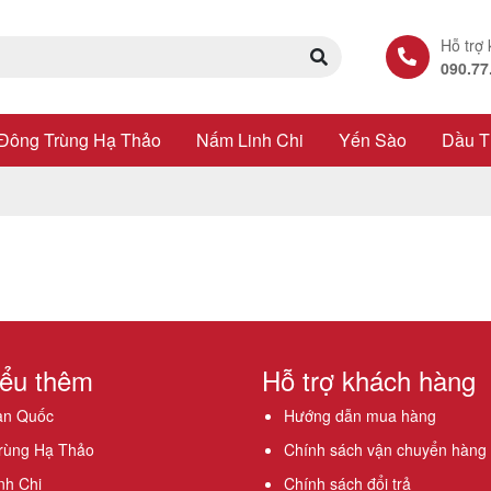
Hỗ trợ
090.77
Đông Trùng Hạ Thảo
Nấm Linh Chi
Yến Sào
Dầu T
iểu thêm
Hỗ trợ khách hàng
n Quốc
Hướng dẫn mua hàng
rùng Hạ Thảo
Chính sách vận chuyển hàng
nh Chi
Chính sách đổi trả