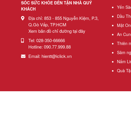
SÓC SỨC KHỎE ĐẾN TẬN NHÀ QUÝ
Yến Sà
KHÁCH
Trà hồng sâm Hàn Quốc
Dầu Th
Địa chỉ:
853 - 855 Nguyễn Kiệm, P.3,
Q.Gò Vấp, TP.HCM
Mật On
Bột hồng sâm Hàn Quốc
Xem bản đồ chỉ đường tại đây
An Cun
Tel: 028-350-66666
Kẹo sâm Hàn Quốc
Thiên 
Hotline:
090.77.999.88
Sâm ngọ
Vỏ bình ngâm sâm tươi
Email:
hientt@iclick.vn
Nấm Li
Mỹ phẩm hồng sâm
Quà Tặ