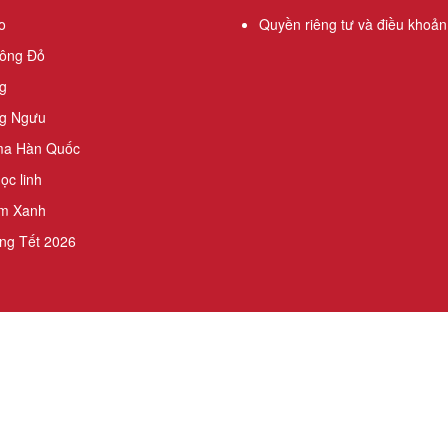
o
Quyền riêng tư và điều khoản
ông Đỏ
g
g Ngưu
ma Hàn Quốc
c linh
m Xanh
ng Tết 2026