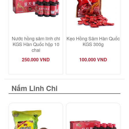
Nước hồng sâm linh chi
Kẹo Hồng Sâm Hàn Quốc
KGS Hàn Quốc hộp 10
KGS 300g
chai
250.000 VND
100.000 VND
Nấm Linh Chi