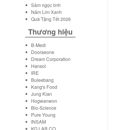
Sâm ngọc linh
Trà hồng sâm Hàn Quốc
Nấm Lim Xanh
Quà Tặng Tết 2026
Bột hồng sâm Hàn Quốc
Thương hiệu
Kẹo sâm Hàn Quốc
B-Medi
Dooraeone
Vỏ bình ngâm sâm tươi
Dream Corporation
Hansol
Mỹ phẩm hồng sâm
IRE
Buleebang
Kang's Food
Jung Kian
Hogwanwon
Bio-Science
Pure Young
INSAM
KG LAB CO