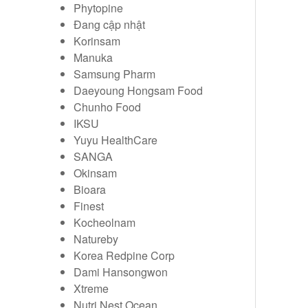
Phytopine
Đang cập nhật
Korinsam
Manuka
Samsung Pharm
Daeyoung Hongsam Food
Chunho Food
IKSU
Yuyu HealthCare
SANGA
Okinsam
Bioara
Finest
Kocheolnam
Natureby
Korea Redpine Corp
Dami Hansongwon
Xtreme
Nutri Nest Ocean