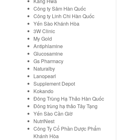
Kang Hwa
Công ty Sâm Hàn Quốc
Công ty Linh Chi Hàn Quốc
Yến Sào Khánh Hòa
3W Clinic
My Gold
Antiphlamine
Glucosamine
Gs Pharmacy
Naturalby
Lanopearl
Supplement Depot
Kokando
Đông Trùng Hạ Thảo Hàn Quốc
Đông trùng hạ thảo Tây Tạng
Yến Sào Cần Giờ
NutriNest
Công Ty Cổ Phần Dược Phẩm
Khánh Hòa