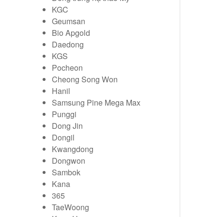
KGC
Geumsan
Bio Apgold
Daedong
KGS
Pocheon
Cheong Song Won
Hanil
Samsung Pine Mega Max
Punggi
Dong Jin
Dongil
Kwangdong
Dongwon
Sambok
Kana
365
TaeWoong