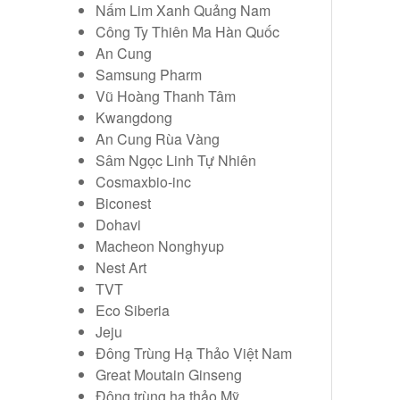
Nấm Lim Xanh Quảng Nam
Công Ty Thiên Ma Hàn Quốc
An Cung
Samsung Pharm
Vũ Hoàng Thanh Tâm
Kwangdong
An Cung Rùa Vàng
Sâm Ngọc Linh Tự Nhiên
Cosmaxbio-inc
Biconest
Dohavi
Macheon Nonghyup
Nest Art
TVT
Eco Siberia
Jeju
Đông Trùng Hạ Thảo Việt Nam
Great Moutain Ginseng
Đông trùng hạ thảo Mỹ