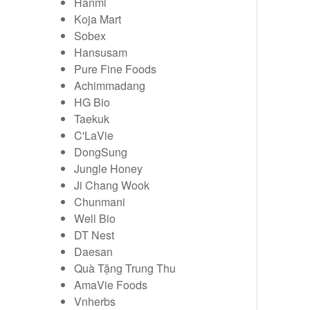
Hanmi
Koja Mart
Sobex
Hansusam
Pure Fine Foods
Achimmadang
HG Bio
Taekuk
C'LaVie
DongSung
Jungle Honey
Ji Chang Wook
Chunmani
Well Bio
DT Nest
Daesan
Quà Tặng Trung Thu
AmaVie Foods
Vnherbs