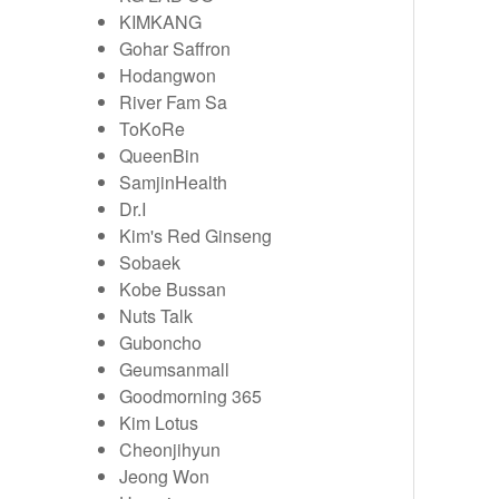
KIMKANG
Gohar Saffron
Hodangwon
River Fam Sa
ToKoRe
QueenBin
SamjinHealth
Dr.I
Kim's Red Ginseng
Sobaek
Kobe Bussan
Nuts Talk
Guboncho
Geumsanmall
Goodmorning 365
Kim Lotus
Cheonjihyun
Jeong Won