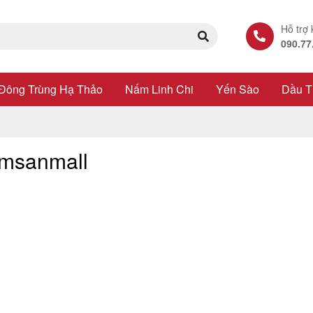
Hỗ trợ
090.77
Đông Trùng Hạ Thảo
Nấm Linh Chi
Yến Sào
Dầu T
msanmall