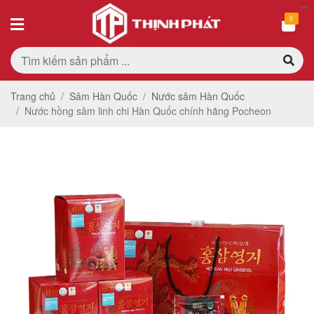
bengbengtoto
bengbengtoto
bengbengtoto
bengbengtoto
bengbengtoto
bengbengtoto
bengbengtoto
bengbengtoto
cahayatoto
cahayatoto
cahayatoto
cahayatoto
cahayatoto
indosattoto
indosattoto
indosattoto
indosattoto
indosattoto
indosattoto
indosattoto
indosattoto
indosattoto
mineraltoto
togel sgp
mineraltoto
mineraltoto
mineraltoto
mineraltoto
mineraltoto
slot gacor
slot gacor
slot gacor
slot gacor
slot gacor
mineraltoto
slot gacor
slot gacor
slot gacor
mineraltoto
mineraltoto
mineraltoto
mineraltoto
mineraltoto
nagihtoto
mineraltoto
situs toto
situs toto
situs toto
situs toto
situs toto
situs toto
situs toto
situs toto
situs toto
situs toto
situs toto
situs toto
situs toto
situs slot
situs slot
situs slot
situs slot
situs slot
situs toto
situs toto
situs toto
situs toto
balaitoto
balaitoto
ohtogel
ohtogel
balaitoto
balaitoto
sisi368
balaitoto
balaitoto
sisi368
sisi368
togel hk
sisi368
balaitoto
sisi368
balaitoto
sisi368
sisi368
ohtogel
balaitoto
balaitoto
sisi368
sisi368
sisi368
balaitoto
sisi368
situs toto
situs toto
situs toto
situs toto
situs toto
situs toto
situs toto
situs toto
situs toto
situs toto
situs toto
situs toto
situs toto
situs slot
situs slot
situs slot
situs slot
situs slot
situs toto
jual toto
jual toto
jual toto
jual toto
toto slot
toto slot
toto slot
toto slot
toto slot
toto slot
toto slot
jualtoto
jualtoto
jualtoto
jualtoto
jualtoto
jualtoto
jualtoto
jualtoto
jualtoto
jualtoto
jualtoto
toto slot
rctitogel
jualtoto
jualtoto
jualtoto
jualtoto
jualtoto
jualtoto
jualtoto
jualtoto
jualtoto
jualtoto
jualtoto
jualtoto
jualtoto
jualtoto
jualtoto
jualtoto
jualtoto
jualtoto
0
Mật ong Manuka New Zealand
Đông trùng hạ thảo Việt Nam
Nước hồng sâm cho trẻ em
Nấm lim xanh Quảng Nam
Yến Khánh Hòa nguyên tổ
Viên hồng sâm Hàn Quốc
Yến Khánh Hòa làm sạch
Nhân sâm tươi Hàn Quốc
Dược tửu hải mã yến sào
Nước đông trùng hạ thảo
Bột hồng sâm Hàn Quốc
Trà hồng sâm Hàn Quốc
Quà tặng Tết Hồng Sâm
Hộp Quà Tặng Tết 2026
Sâm củ, lát tẩm mật ong
Viên đông trùng hạ thảo
Nước linh chi Hàn Quốc
Yến chưng sẵn cao cấp
Cao đông trùng hạ thảo
Nấm linh chi Hàn Quốc
Vỏ bình ngâm sâm tươi
Viên linh chi Hàn Quốc
Mật ong rừng Việt Nam
Bột đông trùng hạ thảo
Cao linh chi Hàn Quốc
Giỏ quà tặng Tết 2026
Trà linh chi Hàn Quốc
Sâm củ khô hộp thiếc
Đông Trùng Hạ Thảo
Nước sâm Hàn Quốc
Cao Sâm Hàn Quốc
Mật ong Manuka Úc
Kẹo sâm Hàn Quốc
Mỹ phẩm hồng sâm
Yến sào cho trẻ em
Quà Tặng Tết 2026
Yến sào Cần Giờ
Sâm Hàn Quốc
Nấm Linh Chi
Yến Sào
Mật Ong
Trang chủ
Sâm Hàn Quốc
Nước sâm Hàn Quốc
Nước sâm Hàn Quốc
Viên đông trùng hạ thảo
Nấm linh chi Hàn Quốc
Yến sào Cần Giờ
Yến hủ chưng sẵn
Mật ong Manuka Úc
Hộp Quà Tặng Tết 2026
Nước hồng sâm linh chi Hàn Quốc chính hãng Pocheon
Cao Sâm Hàn Quốc
Nước đông trùng hạ thảo
Viên linh chi Hàn Quốc
Yến Khánh Hòa làm sạch
Mật ong Manuka New Zealand
Giỏ quà tặng Tết 2026
Sâm củ, lát tẩm mật ong
Cao đông trùng hạ thảo
Trà linh chi Hàn Quốc
Yến Khánh Hòa nguyên tổ
Mật ong rừng Việt Nam
Quà tặng Tết Hồng Sâm
Nước hồng sâm cho trẻ em
Bột đông trùng hạ thảo
Nước linh chi Hàn Quốc
Yến chưng sẵn cao cấp
Viên hồng sâm Hàn Quốc
Đông trùng hạ thảo Việt Nam
Cao linh chi Hàn Quốc
Yến sào cho trẻ em
Nhân sâm tươi Hàn Quốc
Nấm lim xanh Quảng Nam
Dược tửu hải mã yến sào
Sâm củ khô hộp thiếc