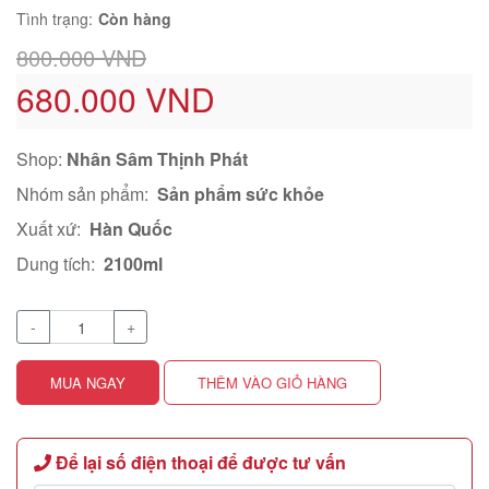
Tình trạng:
Còn hàng
800.000 VND
680.000 VND
Shop:
Nhân Sâm Thịnh Phát
Nhóm sản phẩm:
Sản phẩm sức khỏe
Xuất xứ:
Hàn Quốc
Dung tích:
2100ml
-
+
MUA NGAY
THÊM VÀO GIỎ HÀNG
Để lại số điện thoại để được tư vấn