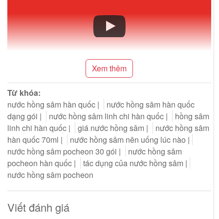
Xem thêm
Từ khóa:
1. Giới thiệu
Nước hồng sâm linh chi Hàn
nước hồng sâm hàn quốc
|
nước hồng sâm hàn quốc
dạng gói
|
nước hồng sâm linh chi hàn quốc
|
hồng sâm
Quốc Pocheon
linh chi hàn quốc
|
giá nước hồng sâm
|
nước hồng sâm
hàn quốc 70ml
|
nước hồng sâm nên uống lúc nào
|
Nước Hồng sâm Linh Chi Pocheon Hàn Quốc
được chiết
nước hồng sâm pocheon 30 gói
|
nước hồng sâm
xuất từ
Hồng sâm
06 năm tuổi và nhiều loại thảo dược
pocheon hàn quốc
|
tác dụng của nước hồng sâm
|
thiên nhiên khác nhau, mang đến các công dụng vô cùng
nước hồng sâm pocheon
tốt cho sức khỏe. Các thành phần thảo dược có trong sản
phẩm bao gồm: nấm Linh Chi, sâm Angela, xuyên khung,
táo đỏ, địa hoàng, rễ cam thảo, quả xà sàng tử, quế và các
Viết đánh giá
thành phần khác như đường, vitamin B2