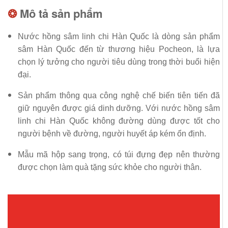
❂
Mô tả sản phẩm
Nước hồng sâm linh chi Hàn Quốc là dòng sản phẩm
sâm Hàn Quốc đến từ thương hiệu Pocheon, là lựa
chọn lý tưởng cho người tiêu dùng trong thời buổi hiện
đại.
Sản phẩm thông qua công nghệ chế biến tiên tiến đã
giữ nguyên được giá dinh dưỡng. Với nước hồng sâm
linh chi Hàn Quốc không đường dùng được tốt cho
người bệnh về đường, người huyết áp kém ổn định.
Mẫu mã hộp sang trọng, có túi đựng đẹp nên thường
được chọn làm quà tặng sức khỏe cho người thân.