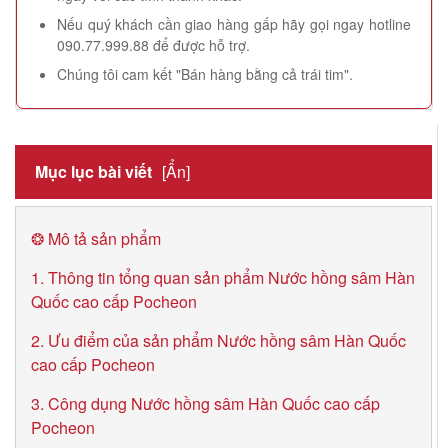
Nếu quý khách cần giao hàng gấp hãy gọi ngay hotline
090.77.999.88
để được hỗ trợ.
Chúng tôi cam kết "Bán hàng bằng cả trái tim".
Mục lục bài viết
[Ẩn]
❂ Mô tả sản phẩm
1. Thông tin tổng quan sản phẩm Nước hồng sâm Hàn
Quốc cao cấp Pocheon
2. Ưu điểm của sản phẩm Nước hồng sâm Hàn Quốc
cao cấp Pocheon
3. Công dụng Nước hồng sâm Hàn Quốc cao cấp
Pocheon