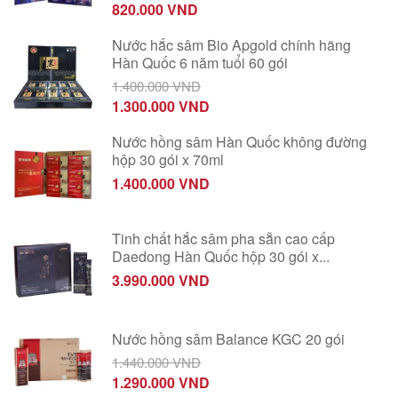
820.000 VND
2.
Ưu điểm của sản phẩm
Nước hồng sâm
Nước hắc sâm Bio Apgold chính hãng
Hàn Quốc cao cấp Pocheon
Hàn Quốc 6 năm tuổi 60 gói
Nước hồng sâm Hàn Quốc
cao cấp Pocheon là một trong
1.400.000 VND
những sản phẩm của hãng Pocheon nổi tiếng của Hàn
1.300.000 VND
Quốc, sản phẩm được nghiên cứu sản xuất trên dây
Nước hồng sâm Hàn Quốc không đường
chuyền công nghệ tiên tiến hiện đại, đảm bảo tiêu chuẩn
hộp 30 gói x 70ml
kỹ thuật nghiêm ngặt, tạo nên những sản phẩm có chất
1.400.000 VND
lượng tốt để phục vụ nhu cầu của người tiêu dùng.
S
ản phẩm được bào chế dạng nước uống được đóng gói
Tinh chất hắc sâm pha sẵn cao cấp
nhỏ 70ml tiện dụng, hộp lớn gồm 30 gói nhỏ, bao bì sang
Daedong Hàn Quốc hộp 30 gói x...
trọng đẹp mắt thích hợp để sử dụng làm quà biếu tặng
3.990.000 VND
dành cho sức khỏe gửi đến những người thân yêu trong
gia đình để tăng cường nâng cao sức khỏe và phòng
Nước hồng sâm Balance KGC 20 gói
ngừa bệnh tật, sản phẩm đang được ưa chuộng và được
1.440.000 VND
người tiêu dùng lựa chọn sử dụng phổ biến hàng ngày.
1.290.000 VND
Thành phần của Nước hồng sâm Hàn Quốc cao cấp