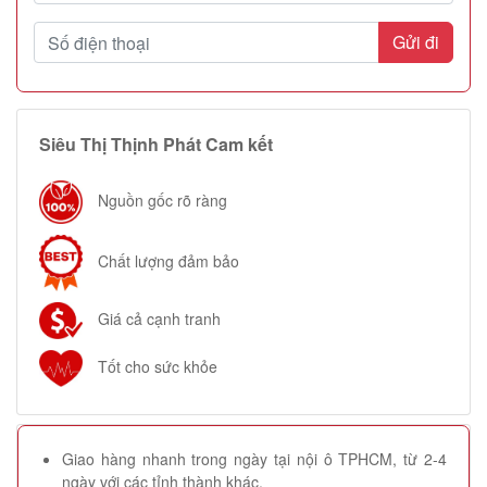
Gửi đi
Siêu Thị Thịnh Phát Cam kết
Nguồn gốc rõ ràng
Chất lượng đảm bảo
Giá cả cạnh tranh
Tốt cho sức khỏe
Giao hàng nhanh trong ngày tại nội ô TPHCM, từ 2-4
ngày với các tỉnh thành khác.