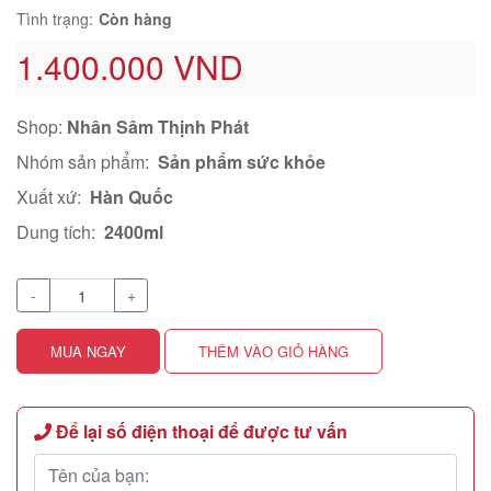
Tình trạng:
Còn hàng
1.400.000 VND
Shop:
Nhân Sâm Thịnh Phát
Nhóm sản phẩm:
Sản phẩm sức khỏe
Xuất xứ:
Hàn Quốc
Dung tích:
2400ml
-
+
MUA NGAY
THÊM VÀO GIỎ HÀNG
Để lại số điện thoại để được tư vấn