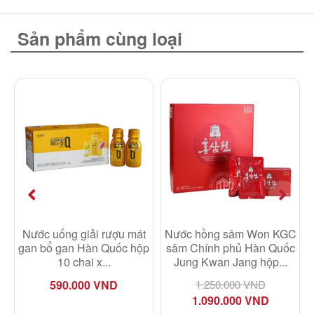
Pocheon có nguồn gốc từ tự nhiên là hồng sâm 6 năm tuổi
Sản phẩm cùng loại
quý hiếm của Hàn Quốc, là sản phẩm được các chuyên
gia chứng nhận về chất lượng và độ an toàn, không gây
tác dụng phụ có hại cho sức khỏe, chính vì vậy mà bạn có
thể hoàn toàn yên tâm khi lựa chọn sử dụng sản phẩm để
chăm sóc nâng cao sức khỏe cho bản thân và những
người thân yêu trong gia đình.
Nước uống giải rượu mát
Nước hồng sâm Won KGC
gan bổ gan Hàn Quốc hộp
sâm Chính phủ Hàn Quốc
10 chai x...
Jung Kwan Jang hộp...
590.000 VND
1.250.000 VND
1.090.000 VND