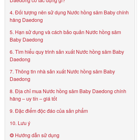
Daedong có tác dụng gì?
4. Đối tượng nên sử dụng Nước hồng sâm Baby chính
hãng Daedong
5. Hạn sử dụng và cách bảo quản Nước hồng sâm
Baby Daedong
6. Tìm hiểu quy trình sản xuất Nước hồng sâm Baby
Daedong
7. Thông tin nhà sản xuất Nước hồng sâm Baby
Daedong
8. Địa chỉ mua Nước hồng sâm Baby Daedong chính
hãng – uy tín – giá tốt
9. Đặc điểm độc đáo của sản phẩm
10. Lưu ý
❂ Hướng dẫn sử dụng