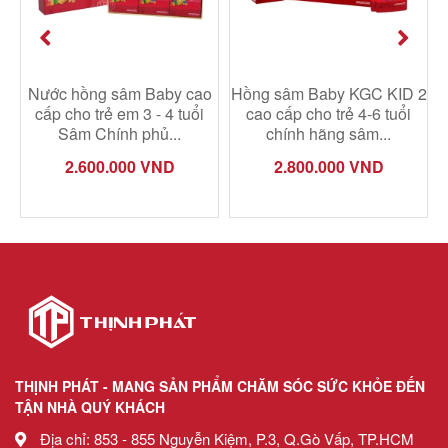
nh
Nước hồng sâm Baby cao
Hồng sâm Baby KGC KID 2
m
cấp cho trẻ em 3 - 4 tuổi
cao cấp cho trẻ 4-6 tuổi
c
Sâm Chính phủ...
chính hãng sâm...
2.600.000 VND
2.800.000 VND
Thành phần của
Nước hồng sâm Baby Daedong
cho trẻ
em 2-5 tuổi trong hộp 30 gói x 20ml bao gồm
:
Chiết xuất
hồng sâm
(Ginsenoside Rg1, Rb1, Rg3 với hàm
THỊNH PHÁT - MANG SẢN PHẨM CHĂM SÓC SỨC KHỎE ĐẾN
lượng 11mg/g thành phần rắn chiếm 4% tổng lượng),
TẬN NHÀ QUÝ KHÁCH
nước tinh khiết, chất xơ hòa tan fructooligosaccharide,
Địa chỉ:
853 - 855 Nguyễn Kiệm, P.3, Q.Gò Vấp, TP.HCM
chiết xuất quả lê, mật ong Hàn Quốc, Xy-rô Cyclodextrin,