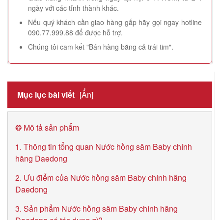
ngày với các tỉnh thành khác.
Nếu quý khách cần giao hàng gấp hãy gọi ngay hotline
090.77.999.88
để được hỗ trợ.
Chúng tôi cam kết "Bán hàng bằng cả trái tim".
Mục lục bài viết
[Ẩn]
❂ Mô tả sản phẩm
1. Thông tin tổng quan Nước hồng sâm Baby chính
hãng Daedong
2. Ưu điểm của Nước hồng sâm Baby chính hãng
Daedong
3. Sản phẩm Nước hồng sâm Baby chính hãng