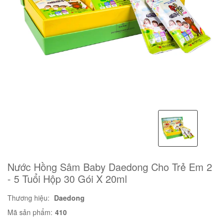
Trà hồng sâm Hàn Quốc
Bột hồng sâm Hàn Quốc
Kẹo sâm Hàn Quốc
Vỏ bình ngâm sâm tươi
Mỹ phẩm hồng sâm
Nước Hồng Sâm Baby Daedong Cho Trẻ Em 2
- 5 Tuổi Hộp 30 Gói X 20ml
Thương hiệu:
Daedong
Mã sản phẩm:
410