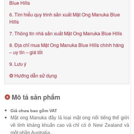
Blue Hills
6. Tìm hiểu quy trình sản xuất Mật Ong Manuka Blue
Hills
7. Thông tin nhà sản xuất Mật Ong Manuka Blue Hills
8. Địa chỉ mua Mật Ong Manuka Blue Hills chính hãng
– uy tín – giá tốt
9. Lưu ý
❂ Hướng dẫn sử dụng
❂
Mô tả sản phẩm
Giá chưa bao gồm VAT
Mật ong Manuka đây là loại mật ong nổi tiếng thế giới
về tính kháng khuẩn cao và chỉ có ở New Zealand và
một phần Australia.