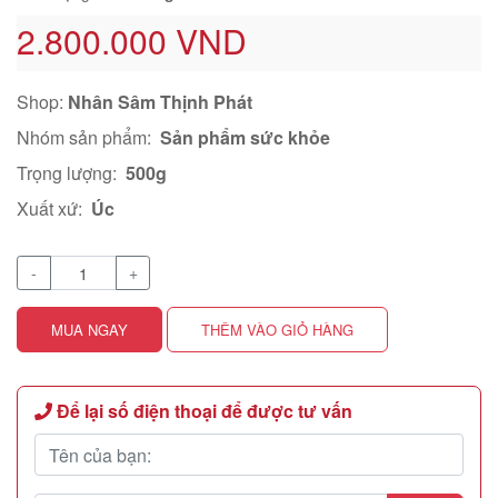
2.800.000 VND
Shop:
Nhân Sâm Thịnh Phát
Nhóm sản phẩm:
Sản phẩm sức khỏe
Trọng lượng:
500g
Xuất xứ:
Úc
-
+
MUA NGAY
THÊM VÀO GIỎ HÀNG
Để lại số điện thoại để được tư vấn