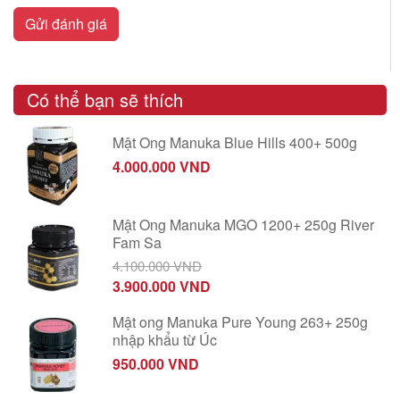
Gửi đánh giá
Có thể bạn sẽ thích
Quy cách
: 1 lọ chứa 250+ 500g sản phẩm.
Mật Ong Manuka Blue Hills 400+ 500g
Xuất xứ
: Sản phẩm nhập khẩu từ Úc.
4.000.000 VND
Mã vạch
: 9335067000887
Mật Ong Manuka MGO 1200+ 250g River
Fam Sa
4.100.000 VND
3.900.000 VND
Mật ong Manuka Pure Young 263+ 250g
nhập khẩu từ Úc
950.000 VND