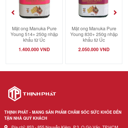
Tăng cường khả năng miễn dịch.
Hỗ trợ cơ thể chống lại các chất gây dị ứng.
Hỗ trợ hệ tiêu hóa, hô hấp, cải thiện hơi thở nặng mùi.
Thức ăn bổ sung dinh dưỡng tuyệt vời đặc biệt trong
Mật ong Manuka Pure
Mật ong Manuka Pure
thời kì mang thai và cho con bú.
a
Young 514+ 250g nhập
Young 830+ 250g nhập
Hỗ trợ dinh dưỡng tối ưu cho người ăn chay.
khẩu từ Úc
khẩu từ Úc
1.400.000 VND
2.050.000 VND
THỊNH PHÁT - MANG SẢN PHẨM CHĂM SÓC SỨC KHỎE ĐẾN
TẬN NHÀ QUÝ KHÁCH
Địa chỉ:
853 - 855 Nguyễn Kiệm, P.3, Q.Gò Vấp, TP.HCM