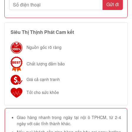
Gửi đi
Siêu Thị Thịnh Phát Cam kết
Nguồn gốc rõ ràng
Chất lượng đảm bảo
Giá cả cạnh tranh
Tốt cho sức khỏe
Giao hàng nhanh trong ngày tại nội ô TPHCM, từ 2-4
ngày với các tỉnh thành khác.