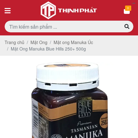
bengbengtoto
bengbengtoto
bengbengtoto
bengbengtoto
bengbengtoto
bengbengtoto
bengbengtoto
bengbengtoto
cahayatoto
cahayatoto
cahayatoto
cahayatoto
cahayatoto
indosattoto
indosattoto
indosattoto
indosattoto
indosattoto
indosattoto
indosattoto
indosattoto
indosattoto
mineraltoto
togel sgp
mineraltoto
mineraltoto
mineraltoto
mineraltoto
mineraltoto
slot gacor
slot gacor
slot gacor
slot gacor
slot gacor
mineraltoto
slot gacor
slot gacor
slot gacor
mineraltoto
mineraltoto
mineraltoto
mineraltoto
mineraltoto
nagihtoto
mineraltoto
situs toto
situs toto
situs toto
situs toto
situs toto
situs toto
situs toto
situs toto
situs toto
situs toto
situs toto
situs toto
situs toto
situs slot
situs slot
situs slot
situs slot
situs slot
situs toto
situs toto
situs toto
situs toto
balaitoto
balaitoto
ohtogel
ohtogel
balaitoto
balaitoto
sisi368
balaitoto
balaitoto
sisi368
sisi368
togel hk
sisi368
balaitoto
sisi368
balaitoto
sisi368
sisi368
ohtogel
balaitoto
balaitoto
sisi368
sisi368
sisi368
balaitoto
sisi368
situs toto
situs toto
situs toto
situs toto
situs toto
situs toto
situs toto
situs toto
situs toto
situs toto
situs toto
situs toto
situs toto
situs slot
situs slot
situs slot
situs slot
situs slot
situs toto
jual toto
jual toto
jual toto
jual toto
toto slot
toto slot
toto slot
toto slot
toto slot
toto slot
toto slot
jualtoto
jualtoto
jualtoto
jualtoto
jualtoto
jualtoto
jualtoto
jualtoto
jualtoto
jualtoto
jualtoto
toto slot
rctitogel
jualtoto
jualtoto
jualtoto
jualtoto
jualtoto
jualtoto
jualtoto
jualtoto
jualtoto
jualtoto
jualtoto
jualtoto
jualtoto
jualtoto
jualtoto
jualtoto
jualtoto
jualtoto
0
Mật ong Manuka New Zealand
Đông trùng hạ thảo Việt Nam
Nước hồng sâm cho trẻ em
Nấm lim xanh Quảng Nam
Yến Khánh Hòa nguyên tổ
Viên hồng sâm Hàn Quốc
Yến Khánh Hòa làm sạch
Nhân sâm tươi Hàn Quốc
Dược tửu hải mã yến sào
Nước đông trùng hạ thảo
Bột hồng sâm Hàn Quốc
Trà hồng sâm Hàn Quốc
Quà tặng Tết Hồng Sâm
Hộp Quà Tặng Tết 2026
Sâm củ, lát tẩm mật ong
Viên đông trùng hạ thảo
Nước linh chi Hàn Quốc
Yến chưng sẵn cao cấp
Cao đông trùng hạ thảo
Nấm linh chi Hàn Quốc
Vỏ bình ngâm sâm tươi
Viên linh chi Hàn Quốc
Mật ong rừng Việt Nam
Bột đông trùng hạ thảo
Cao linh chi Hàn Quốc
Giỏ quà tặng Tết 2026
Trà linh chi Hàn Quốc
Sâm củ khô hộp thiếc
Đông Trùng Hạ Thảo
Nước sâm Hàn Quốc
Cao Sâm Hàn Quốc
Mật ong Manuka Úc
Kẹo sâm Hàn Quốc
Mỹ phẩm hồng sâm
Yến sào cho trẻ em
Quà Tặng Tết 2026
Yến sào Cần Giờ
Sâm Hàn Quốc
Nấm Linh Chi
Yến Sào
Mật Ong
Trang chủ
Mật Ong
Mật ong Manuka Úc
Nước sâm Hàn Quốc
Viên đông trùng hạ thảo
Nấm linh chi Hàn Quốc
Yến sào Cần Giờ
Yến hủ chưng sẵn
Mật ong Manuka Úc
Hộp Quà Tặng Tết 2026
Mật Ong Manuka Blue Hills 250+ 500g
Cao Sâm Hàn Quốc
Nước đông trùng hạ thảo
Viên linh chi Hàn Quốc
Yến Khánh Hòa làm sạch
Mật ong Manuka New Zealand
Giỏ quà tặng Tết 2026
Sâm củ, lát tẩm mật ong
Cao đông trùng hạ thảo
Trà linh chi Hàn Quốc
Yến Khánh Hòa nguyên tổ
Mật ong rừng Việt Nam
Quà tặng Tết Hồng Sâm
Nước hồng sâm cho trẻ em
Bột đông trùng hạ thảo
Nước linh chi Hàn Quốc
Yến chưng sẵn cao cấp
Viên hồng sâm Hàn Quốc
Đông trùng hạ thảo Việt Nam
Cao linh chi Hàn Quốc
Yến sào cho trẻ em
Nhân sâm tươi Hàn Quốc
Nấm lim xanh Quảng Nam
Dược tửu hải mã yến sào
Sâm củ khô hộp thiếc