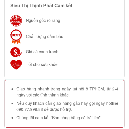
Siêu Thị Thịnh Phát Cam kết
Nguồn gốc rõ ràng
Chất lượng đảm bảo
Giá cả cạnh tranh
Tốt cho sức khỏe
Giao hàng nhanh trong ngày tại nội ô TPHCM, từ 2-4
ngày với các tỉnh thành khác.
Nếu quý khách cần giao hàng gấp hãy gọi ngay hotline
090.77.999.88
để được hỗ trợ.
Chúng tôi cam kết "Bán hàng bằng cả trái tim".