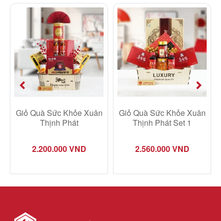
c
Giỏ Quà Sức Khỏe Xuân
Giỏ Quà Sức Khỏe Xuân
Thịnh Phát
Thịnh Phát Set 1
2.200.000 VND
2.560.000 VND