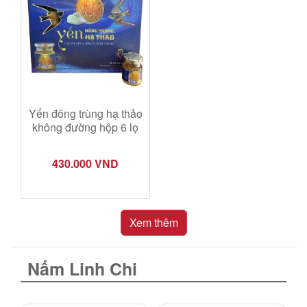
Yến đông trùng hạ thảo
không đường hộp 6 lọ
430.000 VND
Xem thêm
Nấm Linh Chi