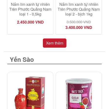
Nấm lim xanh tự nhiên
Nấm lim xanh tự nhiên
Tiên Phước Quảng Nam
Tiên Phước Quảng Nam
loại 1 - 0,5kg
loại 2 - bịch 1kg
2.450.000 VND
3.500.000 VND
3.400.000 VND
Xem thêm
Yến Sào