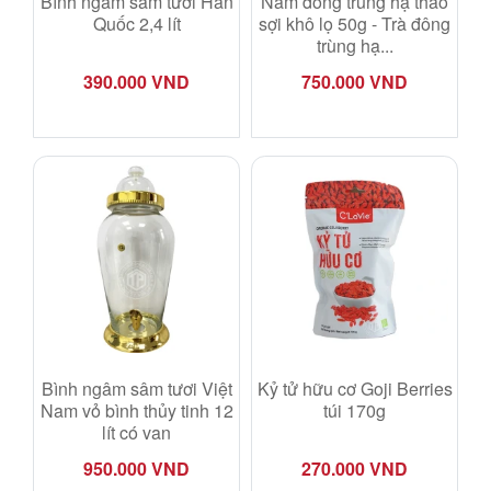
Bình ngâm sâm tươi Hàn
Nấm đông trùng hạ thảo
Quốc 2,4 lít
sợi khô lọ 50g - Trà đông
trùng hạ...
390.000 VND
750.000 VND
Bình ngâm sâm tươi Việt
Kỷ tử hữu cơ Goji Berries
Nam vỏ bình thủy tinh 12
túi 170g
lít có van
950.000 VND
270.000 VND