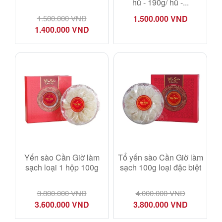
hũ - 190g/ hũ -...
1.500.000 VND
1.500.000 VND
1.400.000 VND
Yến sào Cần Giờ làm
Tổ yến sào Cần Giờ làm
sạch loại 1 hộp 100g
sạch 100g loại đặc biệt
3.800.000 VND
4.000.000 VND
3.600.000 VND
3.800.000 VND