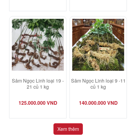
Sâm Ngọc Linh loại 19 -
Sâm Ngọc Linh loại 9 -11
21 củ 1 kg
củ 1 kg
125.000.000 VND
140.000.000 VND
Xem thêm