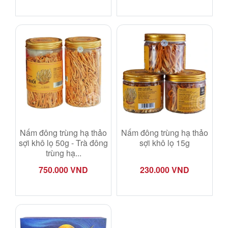
Nấm đông trùng hạ thảo
Nấm đông trùng hạ thảo
sợi khô lọ 50g - Trà đông
sợi khô lọ 15g
trùng hạ...
750.000 VND
230.000 VND