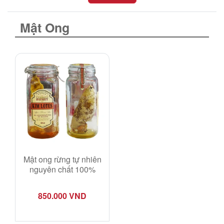
Mật Ong
Mật ong rừng tự nhiên
nguyên chất 100%
850.000 VND