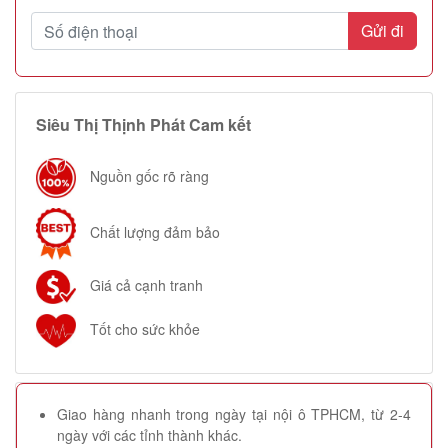
Gửi đi
Siêu Thị Thịnh Phát Cam kết
Nguồn gốc rõ ràng
Chất lượng đảm bảo
Giá cả cạnh tranh
Tốt cho sức khỏe
Giao hàng nhanh trong ngày tại nội ô TPHCM, từ 2-4
ngày với các tỉnh thành khác.