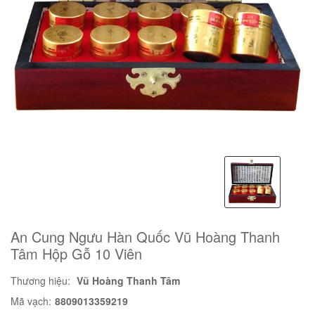
Trà hồng sâm Hàn Quốc
Bột hồng sâm Hàn Quốc
Kẹo sâm Hàn Quốc
Vỏ bình ngâm sâm tươi
Mỹ phẩm hồng sâm
An Cung Ngưu Hàn Quốc Vũ Hoàng Thanh
Tâm Hộp Gỗ 10 Viên
Thương hiệu:
Vũ Hoàng Thanh Tâm
Mã vạch:
8809013359219