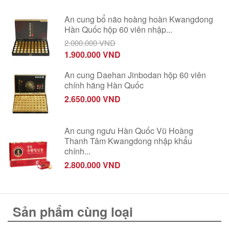
ngoài và có dạng viên hoàn.
An cung bổ não hoàng hoàn Kwangdong
Hàn Quốc hộp 60 viên nhập...
Xuất xứ của sản phẩm
là Hàn Quốc, do hãng sản xuất
Cheong Sim Won.
2.000.000 VND
1.900.000 VND
Mã vạch của sản phẩm
: 8809013359219.
An cung Daehan Jinbodan hộp 60 viên
chính hãng Hàn Quốc
2. Ưu điểm của
An cung ngưu Hàn Quốc
2.650.000 VND
chính hãng
Vũ Hoàng Thanh Tâm
Sản phẩm được chế biến hoàn toàn từ thảo dược quý, với
An cung ngưu Hàn Quốc Vũ Hoàng
công thức thành phần đảm bảo an toàn cho sức khỏe đã
Thanh Tâm Kwangdong nhập khẩu
được các nhà khoa học nghiên cứu.
chính...
2.800.000 VND
3.
An cung ngưu Hàn Quốc
Vũ Hoàng
Thanh Tâm
có tác dụng gì?
Sản phẩm cùng loại
Phù hợp cho những người muốn bồi bổ sức khỏe