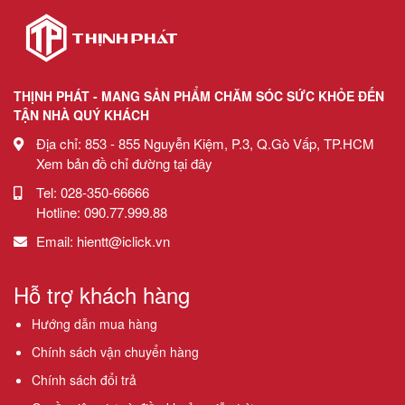
Vì sao mỗi gia đình nên có một vài viên An cung Ngưu
để phòng bị ?
Các triệu chứng như chóng mặt, nhức đầu, cao huyết áp,
và nhịp tim tăng cao có thể được giải quyết nhanh chóng
THỊNH PHÁT - MANG SẢN PHẨM CHĂM SÓC SỨC KHỎE ĐẾN
bằng việc sử dụng một viên
An cung Ngưu
Hoàng Hoàn.
TẬN NHÀ QUÝ KHÁCH
Trong trường hợp đột quỵ xảy ra, việc cấp cứu kịp thời
Địa chỉ:
853 - 855 Nguyễn Kiệm, P.3, Q.Gò Vấp, TP.HCM
đóng vai trò vô cùng quan trọng, vì thế việc sử dụng An
Xem bản đồ chỉ đường tại đây
cung Ngưu Hoàng Hoàn sẽ giúp giảm thiểu thiệt hại do tổn
Tel: 028-350-66666
thương tế bào não. Việc dự trữ một viên An cung Ngưu
Hotline:
090.77.999.88
Hoàng Hoàn trong gia đình sẽ giúp chuẩn bị cho tình
Email:
hientt@iclick.vn
huống khẩn cấp này.
An Cung Ngưu Hoàng Hoàn đề nghị sử dụng cho nhóm
Hỗ trợ khách hàng
người có nguy cơ cao mắc tai biến mạch máu não, bao
Hướng dẫn mua hàng
gồm người cao tuổi và có các yếu tố nguy cơ như cao
huyết áp, cao cholesterol trong máu, hút thuốc lá, rối loạn
Chính sách vận chuyển hàng
nhịp tim do rung nhĩ thất, và nhồi máu cơ tim.
Chính sách đổi trả
Nhóm người dễ mắc cao huyết áp bao gồm
: