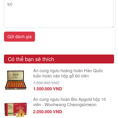
Gửi đánh giá
Có thể bạn sẽ thích
An cung ngưu Hàn Quốc Vũ Hoàng Thanh Tâm
hộp gỗ 10
An cung ngưu hoàng hoàn Hàn Quốc
viên là sản phẩm của công ty Cheong Sim Won, một
tuần hoàn não hộp gỗ 60 viên
thương hiệu uy tín hàng đầu Hàn Quốc trong lĩnh vực An
1.800.000 VND
cung ngưu.
1.500.000 VND
Quy cách đóng gói của sản phẩm An cung ngưu Hàn Quốc
An cung ngưu hoàn Bio Apgold hộp 10
Vũ Hoàng Thanh Tâm là hộp gỗ chứa 10 viên hoàn, trong
viên - Woohwang Cheongsimwon
đó có 10 hộp nhỏ, mỗi hộp nhỏ chứa 1 viên hoàn An cung
2.050.000 VND
ngưu hoàng. Viên An cung ngưu được bọc vàng bên